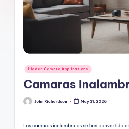
Posted
Hidden Camera Applications
in
Camaras Inalambr
John Richardson
May 31, 2026
Posted
by
Las camaras inalambricas se han convertido en